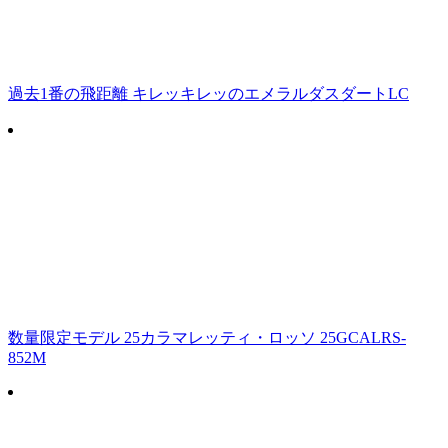
過去1番の飛距離 キレッキレッのエメラルダスダートLC
数量限定モデル 25カラマレッティ・ロッソ 25GCALRS-
852M