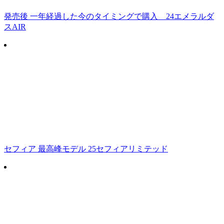
発売後 一年経過した今のタイミングで購入 24エメラルダ
スAIR
セフィア 最高峰モデル 25セフィアリミテッド