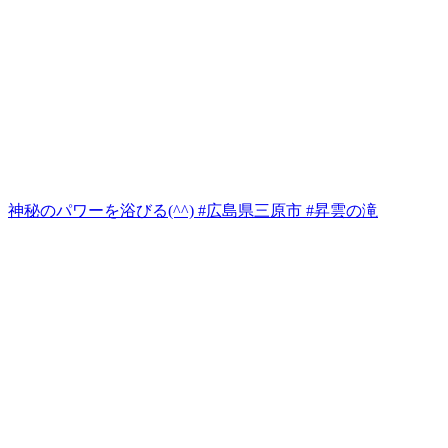
神秘のパワーを浴びる(^^) #広島県三原市 #昇雲の滝