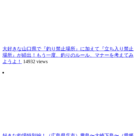
大好きな山口県で『釣り禁止場所』に加えて『立ち入り禁止
場所』が続出！もう一度、釣りのルール、マナーを考えてみ
ようよ！
14932 views
好きな釣場特別編！（広島県呉市）豊島〜大崎下島〜（愛媛