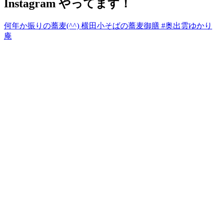
Instagram やってます！
何年か振りの蕎麦(^^) 横田小そばの蕎麦御膳 #奥出雲ゆかり
庵