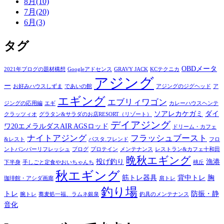
8月(10)
7月(20)
6月(3)
タグ
OBDメータ
2021年ブログの題材構想
Googleアドセンス
GRAVY JACK
KCテクニカ
アジング
ー
お好みハウスしずま
であいの館
アジングのジグヘッド
ア
エギング
エブリィワゴン
ジングの応用編
エギ
カレーハウスヘンテ
ソアレカケガミ
ダイ
クラッツィオ
グラタン&サラダのお店RESORT（リゾート）
デイアジング
ワ20エメラルダスAIR AGSロッド
ドリーム・カフェ
ナイトアジング
フラッシュブースト
&レスト
パスタ.フレンド
フロ
ントバンパーリフレッシュ
ブログ
プロテイン
メンテナンス
レストラン&カフェ十和田
晩秋エギング
投げ釣り
漁港
下半身
手しごと定食やおいちゃんち
桃丘
秋エギング
筋トレ器具
背中トレ
胸
珈琲館・アシダ画廊
肩トレ
釣り場
トレ
防振・静
腕トレ
蕎麦処一福、ラムネ銀泉
釣具のメンテナンス
音化