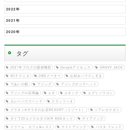
2022年
2021年
2020年
タグ
2021年ブログの題材構想
Googleアドセンス
GRAVY JACK
KCテクニカ
OBDメーター
お好みハウスしずま
であいの館
アジング
アジングのジグヘッド
アジングの応用編
エギ
エギング
エブリィワゴン
カレーハウスヘンテ
クラッツィオ
グラタン&サラダのお店RESORT（リゾート）
ソアレカケガミ
ダイワ20エメラルダスAIR AGSロッド
デイアジング
ドリーム・カフェ&レスト
ナイトアジング
パスタ.フレンド