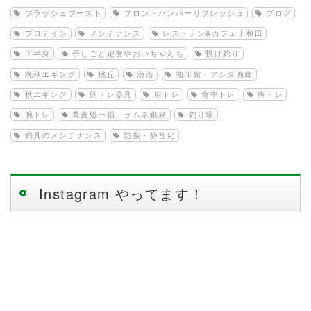
フラッシュブースト
フロントバンパーリフレッシュ
ブログ
プロテイン
メンテナンス
レストラン&カフェ十和田
下半身
手しごと定食やおいちゃんち
投げ釣り
晩秋エギング
桃丘
漁港
珈琲館・アシダ画廊
秋エギング
筋トレ器具
肩トレ
背中トレ
胸トレ
腕トレ
蕎麦処一福、ラムネ銀泉
釣り場
釣具のメンテナンス
防振・静音化
Instagram やってます！