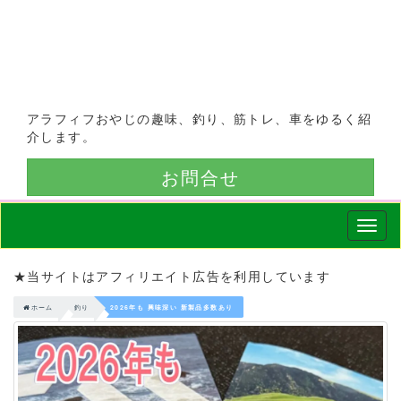
アラフィフおやじの趣味、釣り、筋トレ、車をゆるく紹
介します。
お問合せ
Smap
Nav
★当サイトはアフィリエイト広告を利用しています
ホーム
釣り
2026年も 興味深い 新製品多数あり