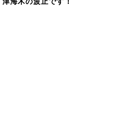
津
海
木
の
波止
です！