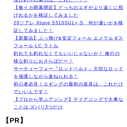
【春イカ開幕間近】どっちのエギがより遠くに投
げれるかを検証してみました
20ソアレ Xtune S510SUL+-S 何が凄いかを検
証してみました！
【新製品】ぶっ飛び&安定フォール エメラルダス
フォール LC ラトル
釣れても釣れなくてもいいじゃないか！ 修行の
様な釣りにおさらばだー！
サーティーフォー『ロッドベルト』大切なロッド
を保護しながら束ねられる！
初心者必見！エギングの最初の道具は、これだけ
でいいんです！
【プロから学ぶアジング】デイアジングで大事な
ことは ズバリ3つだけ
【PR】