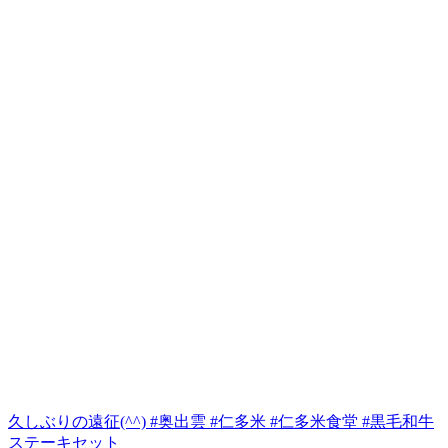
久しぶりの遠征(^^) #奥出雲 #仁多米 #仁多米食堂 #黒毛和牛
ステーキセット