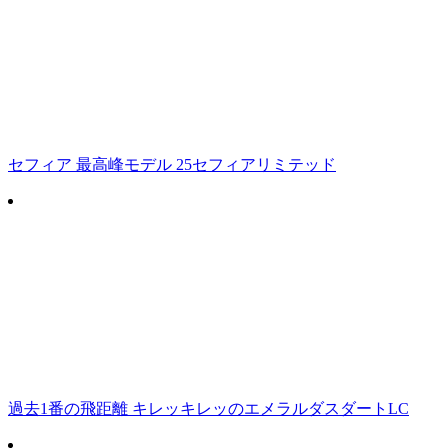
セフィア 最高峰モデル 25セフィアリミテッド
過去1番の飛距離 キレッキレッのエメラルダスダートLC