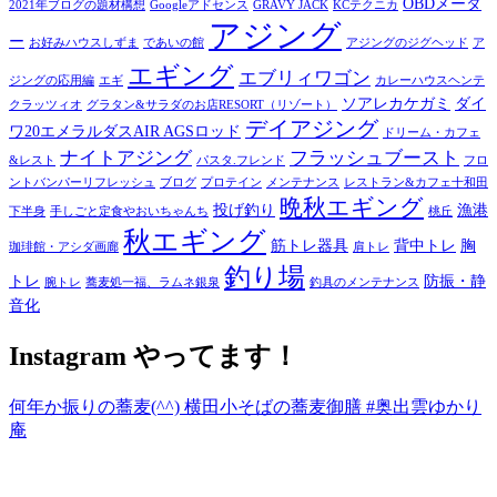
OBDメータ
2021年ブログの題材構想
Googleアドセンス
GRAVY JACK
KCテクニカ
アジング
ー
お好みハウスしずま
であいの館
アジングのジグヘッド
ア
エギング
エブリィワゴン
ジングの応用編
エギ
カレーハウスヘンテ
ソアレカケガミ
ダイ
クラッツィオ
グラタン&サラダのお店RESORT（リゾート）
デイアジング
ワ20エメラルダスAIR AGSロッド
ドリーム・カフェ
ナイトアジング
フラッシュブースト
&レスト
パスタ.フレンド
フロ
ントバンパーリフレッシュ
ブログ
プロテイン
メンテナンス
レストラン&カフェ十和田
晩秋エギング
投げ釣り
漁港
下半身
手しごと定食やおいちゃんち
桃丘
秋エギング
筋トレ器具
背中トレ
胸
珈琲館・アシダ画廊
肩トレ
釣り場
トレ
防振・静
腕トレ
蕎麦処一福、ラムネ銀泉
釣具のメンテナンス
音化
Instagram やってます！
何年か振りの蕎麦(^^) 横田小そばの蕎麦御膳 #奥出雲ゆかり
庵