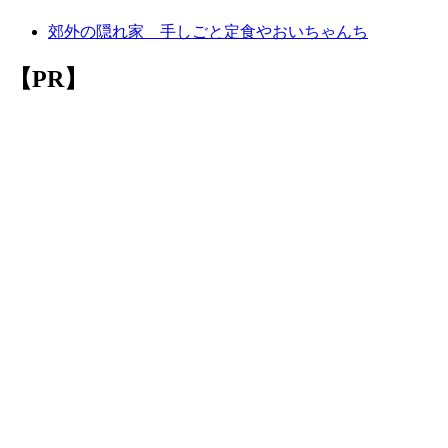
郊外の隠れ家 手しごと定食やおいちゃんち
【PR】