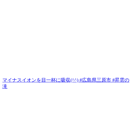
マイナスイオンを目一杯に吸収(^^) #広島県三原市 #昇雲の
滝