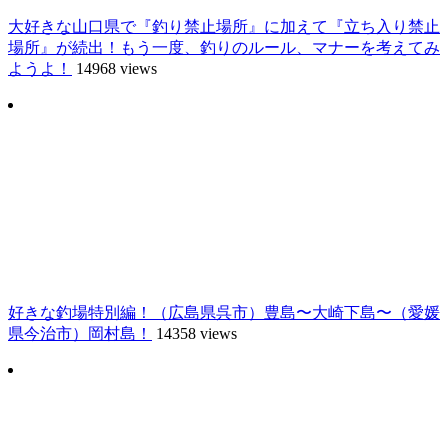
大好きな山口県で『釣り禁止場所』に加えて『立ち入り禁止
場所』が続出！もう一度、釣りのルール、マナーを考えてみ
ようよ！
14968 views
好きな釣場特別編！（広島県呉市）豊島〜大崎下島〜（愛媛
県今治市）岡村島！
14358 views