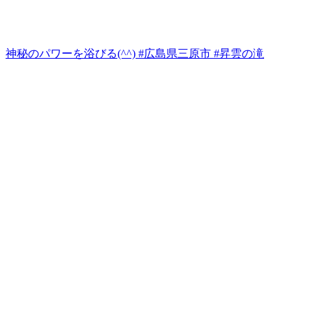
神秘のパワーを浴びる(^^) #広島県三原市 #昇雲の滝