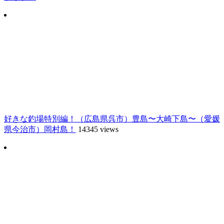
好きな釣場特別編！（広島県呉市）豊島〜大崎下島〜（愛媛
県今治市）岡村島！
14345 views