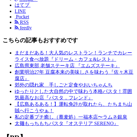
はてブ
LINE
Pocket
RSS
feedly
こちらの記事もおすすめです
まだまだある！大人気のレストラン！ランチでカレー
ライス食べ放題『ドリーム・カフェ&レスト』
広島県東部 老舗ステーキ店 『エムズステーキ』
創業明治27年 豆腐本来の美味しさを味わう『佐々木豆
腐店』
郊外の隠れ家 手しごと定食やおいちゃんち
ゆったりとした大自然の中で味わう本格パスタ！雰囲
気最高なお店『パスタ．フレンド』
【広島あるある！】運転免許が取れたら、たちまち山
賊へ行こうやぁ！
私の定番プチ癒し（蕎麦処）一福本店〜ラムネ銀泉
太麺もっちもちパスタ『オステリア SERENO』