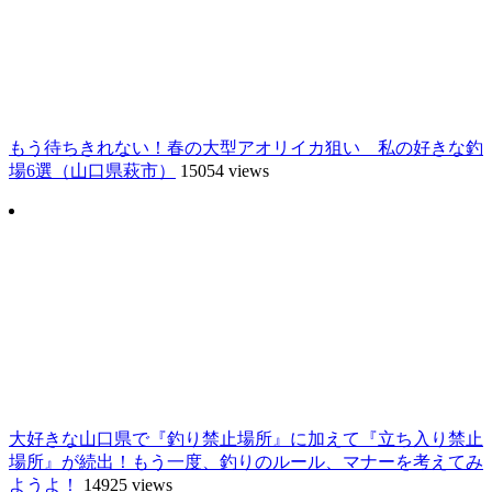
もう待ちきれない！春の大型アオリイカ狙い 私の好きな釣
場6選（山口県萩市）
15054 views
大好きな山口県で『釣り禁止場所』に加えて『立ち入り禁止
場所』が続出！もう一度、釣りのルール、マナーを考えてみ
ようよ！
14925 views