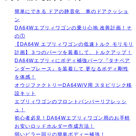
簡単にできる ドアの静音化 車のドアクッショ
ン
DA64Wエブリィワゴンの乗り心地 改善計画！そ
の①
【DA64W エブリィワゴンの低速トルク モリモリ
計画】３つのパーツを装着して、トルクアップ！
DA64Wエブリィにボディ補強パーツ『タナベア
ンダーブレース』を装着して 更なるボディ剛性
を体感！
オウジファクトリーDA64W/V用 スタビリンク移
設キット
エブリィワゴンのフロントバンパーリフレッシ
ュ！
初心者必見！DA64Wエブリィワゴン用のお手軽
お安いロッドホルダー作成方法！
弱いピラー回りの簡単ボディー補強！