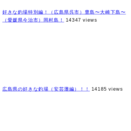
好きな釣場特別編！（広島県呉市）豊島〜大崎下島〜
（愛媛県今治市）岡村島！
14347 views
広島県の好きな釣場（安芸灘編）！！
14185 views