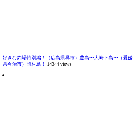
好きな釣場特別編！（広島県呉市）豊島〜大崎下島〜（愛媛
県今治市）岡村島！
14344 views