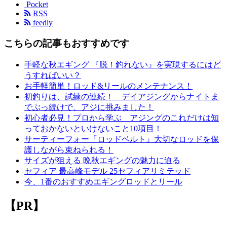
Pocket
RSS
feedly
こちらの記事もおすすめです
手軽な秋エギング 『脱！釣れない』を実現するにはど
うすればいい？
お手軽簡単！ロッド&リールのメンテナンス！
初釣りは、試練の連続！ デイアジングからナイトま
でぶっ続けで、アジに挑みました！
初心者必見！プロから学ぶ アジングのこれだけは知
っておかないといけないこと10項目！
サーティーフォー『ロッドベルト』大切なロッドを保
護しながら束ねられる！
サイズが狙える 晩秋エギングの魅力に迫る
セフィア 最高峰モデル 25セフィアリミテッド
今、1番のおすすめエギングロッドとリール
【PR】