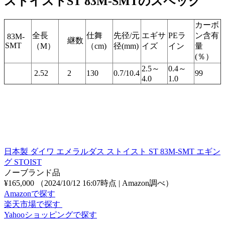
ストイストST 83M-SMTのスペック
カーボ
全長
仕舞
先径/元
エギサ
PEラ
ン含有
83M-
継数
SMT
（M）
（cm)
径(mm)
イズ
イン
量
(％）
2.5～
0.4～
2.52
2
130
0.7/10.4
99
4.0
1.0
日本製 ダイワ エメラルダス ストイスト ST 83M-SMT エギン
グ STOIST
ノーブランド品
¥165,000
（2024/10/12 16:07時点 | Amazon調べ）
Amazonで探す
楽天市場で探す
Yahooショッピングで探す