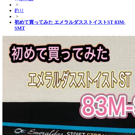
>
釣り
>
初めて買ってみた エメラルダスストイストST 83M-
SMT