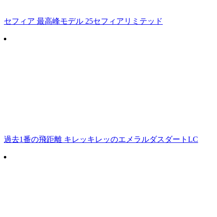
セフィア 最高峰モデル 25セフィアリミテッド
過去1番の飛距離 キレッキレッのエメラルダスダートLC