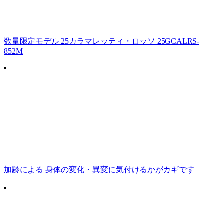
数量限定モデル 25カラマレッティ・ロッソ 25GCALRS-
852M
加齢による 身体の変化・異変に気付けるかがカギです