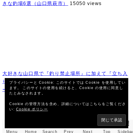
きな釣場6選（山口県萩市）
15050 views
大好きな山口県で『釣り禁止場所』に加えて『立ち入
り禁止場所』が続出！もう一度、釣りのルール、マナ
プライバシーと Cookie: このサイトでは Cookie を使用してい
ます。 このサイトの使用を続けると、Cookie の使用に同意し
ーを考えてみようよ！
14910 views
たとみなされます。
Cookie の管理方法を含め、詳細についてはこちらをご覧くださ
い:
Cookie ポリシー
Menu
Home
Search
Prev
Next
Top
Sideba