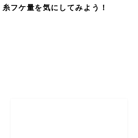
糸
フケ
量を気にしてみよう
！