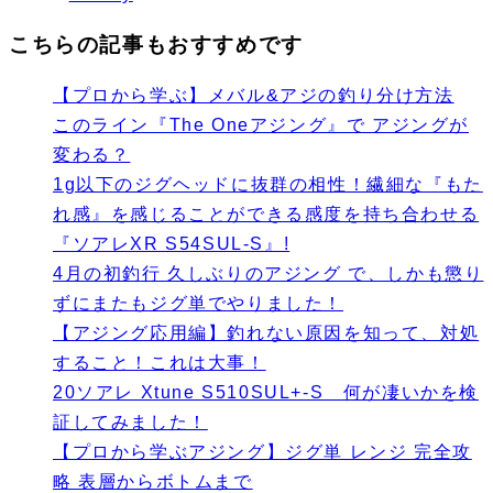
こちらの記事もおすすめです
【プロから学ぶ】メバル&アジの釣り分け方法
このライン『The Oneアジング』で アジングが
変わる？
1g以下のジグヘッドに抜群の相性！繊細な『もた
れ感』を感じることができる感度を持ち合わせる
『ソアレXR S54SUL-S』!
4月の初釣行 久しぶりのアジング で、しかも懲り
ずにまたもジグ単でやりました！
【アジング応用編】釣れない原因を知って、対処
すること！これは大事！
20ソアレ Xtune S510SUL+-S 何が凄いかを検
証してみました！
【プロから学ぶアジング】ジグ単 レンジ 完全攻
略 表層からボトムまで