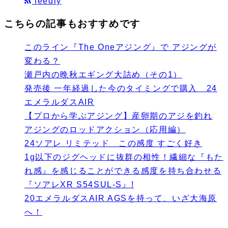
feedly
こちらの記事もおすすめです
このライン『The Oneアジング』で アジングが
変わる？
瀬戸内の晩秋エギング大詰め（その1）
発売後 一年経過した今のタイミングで購入 24
エメラルダスAIR
【プロから学ぶアジング】産卵期のアジを釣れ
アジングのロッドアクション（応用編）
24ソアレ リミテッド この感度 すごく好き
1g以下のジグヘッドに抜群の相性！繊細な『もた
れ感』を感じることができる感度を持ち合わせる
『ソアレXR S54SUL-S』!
20エメラルダスAIR AGSを持って、いざ大海原
へ！