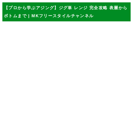
【プロから学ぶアジング】ジグ単 レンジ 完全攻略 表層から
ボトムまで | MKフリースタイルチャンネル