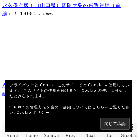
永久保存版！（山口県）周防大島の厳選釣場（前
編）！
19084 views
プライバシーと Cookie: このサイトでは Cookie を使用してい
永久保存版！（山口県）周防大島の厳選釣場（後
ます。 このサイトの使用を続けると、Cookie の使用に同意し
編）！
18547 views
たとみなされます。
Cookie の管理方法を含め、詳細についてはこちらをご覧くださ
い:
Cookie ポリシー
Menu
Home
Search
Prev
Next
Top
Sideba