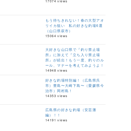
17074 views
もう待ちきれない！春の大型アオ
リイカ狙い 私の好きな釣場6選
（山口県萩市）
15064 views
大好きな山口県で『釣り禁止場
所』に加えて『立ち入り禁止場
所』が続出！もう一度、釣りのル
ール、マナーを考えてみようよ！
14948 views
好きな釣場特別編！（広島県呉
市）豊島〜大崎下島〜（愛媛県今
治市）岡村島！
14353 views
広島県の好きな釣場（安芸灘
編）！！
14191 views