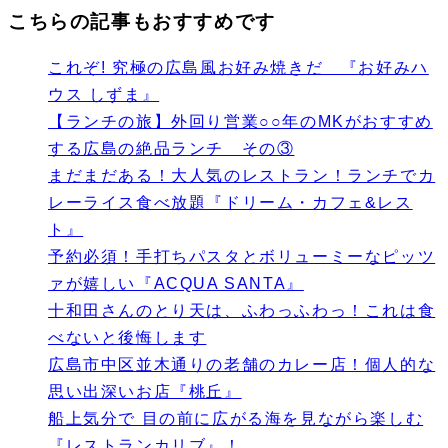
こちらの記事もおすすめです
これぞ! 究極の広島風お好み焼きだ 『お好みハ
ウス しずま』
【ランチの旅】外回り営業○○年のMKがおすすめ
する広島の絶品ランチ その③
まだまだある！大人気のレストラン！ランチでカ
レーライス食べ放題『ドリーム・カフェ&レス
ト』
予約必須！手打ちパスタとボリューミーなピッツ
ァが嬉しい『ACQUA SANTA』
十和田さんのとり天は、ふわっふわっ！これは食
べないと後悔します
広島市中区並木通りの老舗のカレー店！個人的な
思い出深いお店『桃丘』
船上気分で 目の前に広がる海を見ながら楽しむ
『レストランカリブ』！