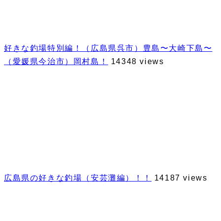
好きな釣場特別編！（広島県呉市）豊島〜大崎下島〜
（愛媛県今治市）岡村島！
14348 views
広島県の好きな釣場（安芸灘編）！！
14187 views