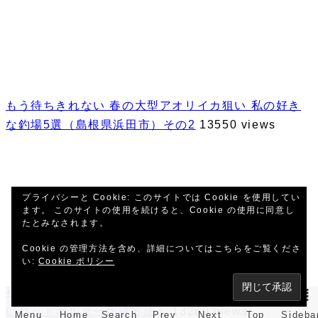
もう待ちきれない 春の大型アオリイカ狙い 私の好き
な釣場5選（島根県浜田市）その2
13550 views
プライバシーと Cookie: このサイトでは Cookie を使用してい
ます。 このサイトの使用を続けると、Cookie の使用に同意し
たとみなされます。
Cookie の管理方法を含め、詳細についてはこちらをご覧くださ
い:
Cookie ポリシー
初心者必見！DA64Wエブリィワゴン用のお手軽お安
いロッドホルダー作成方法！
13260 views
Menu
Home
Search
Prev
Next
Top
Sideba