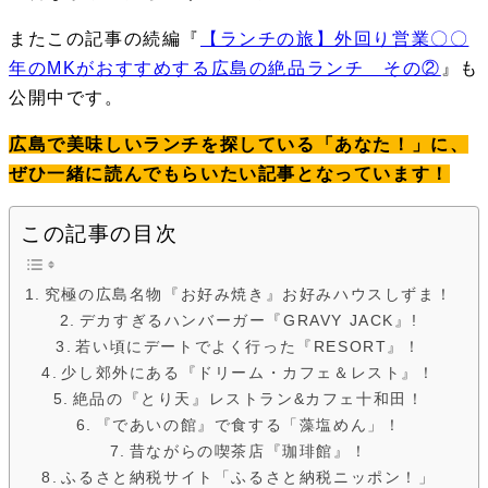
またこの記事の続編『
【ランチの旅】外回り営業〇〇
年のMKがおすすめする広島の絶品ランチ その②
』も
公開中です。
広島で美味しいランチを探している「あなた！」に、
ぜひ一緒に読んでもらいたい記事となっています！
この記事の目次
究極の広島名物『お好み焼き』お好みハウスしずま！
デカすぎるハンバーガー『GRAVY JACK』!
若い頃にデートでよく行った『RESORT』！
少し郊外にある『ドリーム・カフェ＆レスト』！
絶品の『とり天』レストラン&カフェ十和田！
『であいの館』で食する「藻塩めん」！
昔ながらの喫茶店『珈琲館』！
ふるさと納税サイト「ふるさと納税ニッポン！」