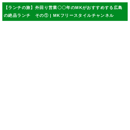
【ランチの旅】外回り営業〇〇年のMKがおすすめする広島
の絶品ランチ その① | MKフリースタイルチャンネル