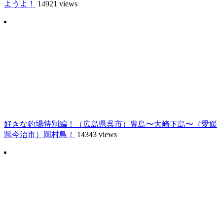
ようよ！
14921 views
好きな釣場特別編！（広島県呉市）豊島〜大崎下島〜（愛媛
県今治市）岡村島！
14343 views