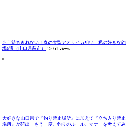
もう待ちきれない！春の大型アオリイカ狙い 私の好きな釣
場6選（山口県萩市）
15051 views
大好きな山口県で『釣り禁止場所』に加えて『立ち入り禁止
場所』が続出！もう一度、釣りのルール、マナーを考えてみ