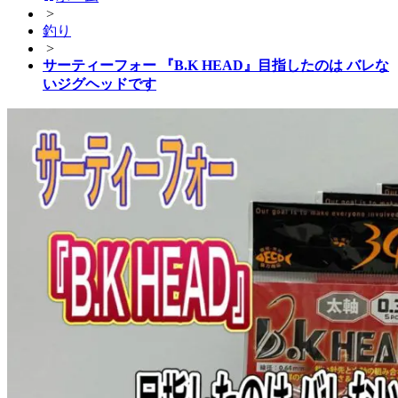
>
釣り
>
サーティーフォー 『B.K HEAD』目指したのは バレな
いジグヘッドです