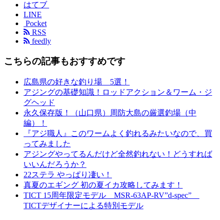
はてブ
LINE
Pocket
RSS
feedly
こちらの記事もおすすめです
広島県の好きな釣り場 5選！
アジングの基礎知識！ロッドアクション＆ワーム・ジ
グヘッド
永久保存版！（山口県）周防大島の厳選釣場（中
編）！
『アジ職人』このワームよく釣れるみたいなので、買
ってみました
アジングやってるんだけど全然釣れない！どうすれば
いいんだろうか？
22ステラ やっぱり凄い！
真夏のエギング 初の夏イカ攻略してみます！
TICT 15周年限定モデル MSR-63AP-RV”d-spec”
TICTデザイナーによる特別モデル