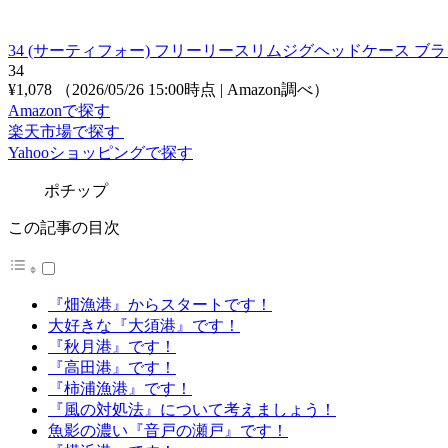
34 (サーティフォー) フリーリースリムジグヘッドケース ブ
34
¥1,078
（2026/05/26 15:00時点 | Amazon調べ）
Amazonで探す
楽天市場で探す
Yahooショッピングで探す
ポチップ
この記事の目次
『畑漁港』からスタートです！
大好きな『大須港』です！
『秋月港』です！
『高田港』です！
『柿浦漁港』です！
『風の対処法』について考えましょう！
魚影の濃い『音戸の瀬戸』です！