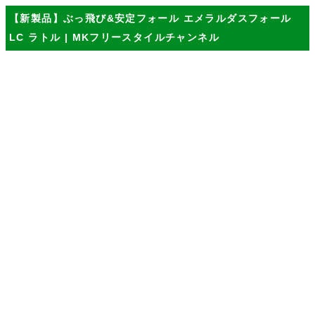
【新製品】ぶっ飛び&安定フォール エメラルダスフォール
LC ラトル | MKフリースタイルチャンネル