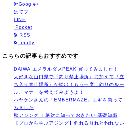
Google+
はてブ
LINE
Pocket
RSS
feedly
こちらの記事もおすすめです
DAIWA エメラルダスPEAK 買ってみました！
大好きな山口県で『釣り禁止場所』に加えて『立
ち入り禁止場所』が続出！もう一度、釣りのルー
ル、マナーを考えてみようよ！
ハヤケンさんの『EMBERMAZE』エギを買って
みました
秋アジング ！絶対に知っておきたい 基礎知識
【プロから学ぶアジング】釣れる群れと釣れない