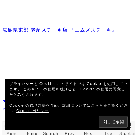
広島県東部 老舗ステーキ店 『エムズステーキ』
プライバシーと Cookie: このサイトでは Cookie を使用してい
ます。 このサイトの使用を続けると、Cookie の使用に同意し
たとみなされます。
オウジファクトリーDA64W/V用 スタビリンク移設キ
Cookie の管理方法を含め、詳細についてはこちらをご覧くださ
ット
い:
Cookie ポリシー
アーカイブ
Menu
Home
Search
Prev
Next
Top
Sideba