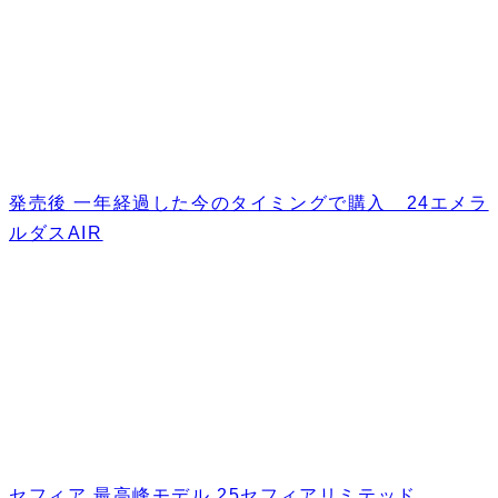
発売後 一年経過した今のタイミングで購入 24エメラ
ルダスAIR
セフィア 最高峰モデル 25セフィアリミテッド